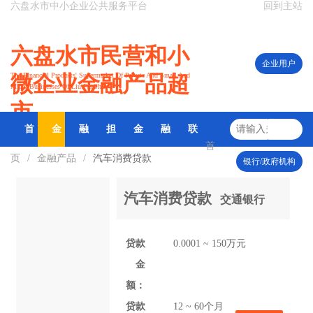
六盘水市中小企业公共服务平台
回到主站
六盘水市民营和小
企业用户
微企业金融产品超
The Financial Products' Supermarket Of Private And Small And
Micro Businesses Of Liu PanShui
市
首
金
融
担
金
融
联
首
页
/
金融产品
/
汽车消费贷款
银行/政府机构
页
融
资
保
融
资
系
汽车消费贷款
交通银行
产
需
公
政
案
我
品
求
司
策
例
们
贷款
0.0001 ~ 150万元
金
额：
贷款
12 ~ 60个月