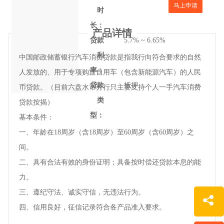
马上申请
时
长：
产品详情
贷款
5.7% ~ 6.65%
利
中国邮政储蓄银行汽车消费贷款是指我行向符合要求的自然
率：
人发放的、用于专项购置自用车（包含新能源汽车）的人民
贷款
抵押
币贷款。（目前六盘水市分行只主要支持个人一手汽车消费
类
贷款按揭）
型：
基本条件：
一、年龄在18周岁（含18周岁）至60周岁（含60周岁）之
间。
二、具有合法有效的身份证明；具备按时偿还贷款本息的能
力。
三、遵纪守法、诚实守信，无违法行为。
四、信用良好，征信记录符合各产品准入要求。